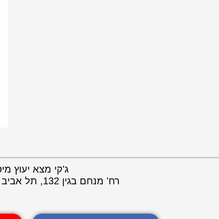
ג'קי מצא יעוץ מ
רח' מנחם בגין 132, תל אביב 67025, מרכז עזריאלי, בניין מרובע, קומה 35, טל: