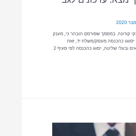
נקי קורונה. במסמך שפורסם הובהר כי, מענק
יסווגו כהכנסה מעסק/משלח יד, זאת
בהתאם לסעיף 2 (1) לפקודת מס הכנסה. מענק סיוע לעצמאים ובעלי שליטה, יסווג כהכנסה לפי סעיף 2