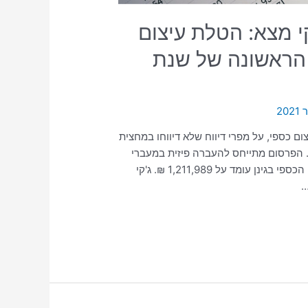
 מצא: הטלת עיצום
 הראשונה של שנת
 כספי, על מפרי דיווח שלא דיווחו במחצית
ם והוצאתם. הפרסום מתייחס להעברה פיזית במעברי
הגבול או באמצעות הדואר ומכיל 126 החלטות שסך העיצום הכספי בגינן עומד על 1,211,989 ₪. ג'קי
…